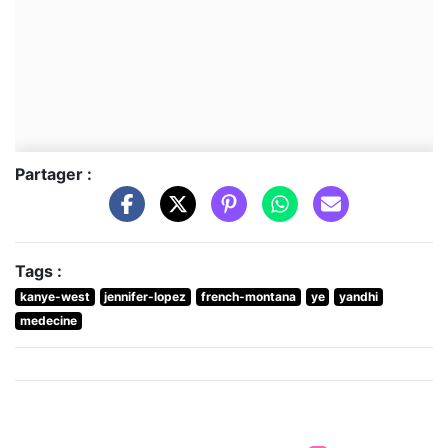
Partager :
Tags :
kanye-west
jennifer-lopez
french-montana
ye
yandhi
medecine