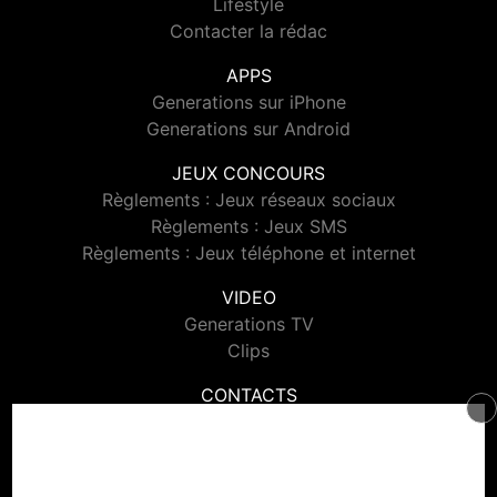
Lifestyle
Contacter la rédac
APPS
Generations sur iPhone
Generations sur Android
JEUX CONCOURS
Règlements : Jeux réseaux sociaux
Règlements : Jeux SMS
Règlements : Jeux téléphone et internet
VIDEO
Generations TV
Clips
CONTACTS
Contacter Generations