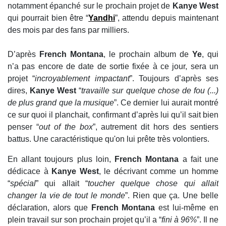
notamment épanché sur le prochain projet de
Kanye West
qui pourrait bien être “
Yandhi
”, attendu depuis maintenant
des mois par des fans par milliers.
D’après
French Montana
, le prochain album de
Ye
, qui
n’a pas encore de date de sortie fixée à ce jour, sera un
projet “
incroyablement impactant
”. Toujours d’après ses
dires,
Kanye West
“
travaille sur quelque chose de fou (...)
de plus grand que la musique
”. Ce dernier lui aurait montré
ce sur quoi il planchait, confirmant d’après lui qu’il sait bien
penser “
out of the box
”, autrement dit hors des sentiers
battus. Une caractéristique qu'on lui prête très volontiers.
En allant toujours plus loin,
French Montana
a fait une
dédicace à
Kanye West
, le décrivant comme un homme
“
spécial
” qui allait “
toucher quelque chose qui allait
changer la vie de tout le monde
”. Rien que ça. Une belle
déclaration, alors que
French Montana
est lui-même en
plein travail sur son prochain projet qu’il a “
fini à 96%
”. Il ne