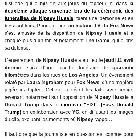
fusillade qui a mis fin aux jours du rappeur, ni dans
la
deuxième attaque survenue lors de la cérémonie des
funérailles de Nipsey Hussle
, tuant une personne et en
blessant trois. Pourtant, une
animatrice TV de Fox News
s’est amusée de la disparition de
Nipsey Hussle
et a
choqué plus d’un fan et notamment
The Game
, qui a pris
sa défense.
L’enterrement de
Nipsey Hussle
a eu lieu le
jeudi 11 avril
dernier
, suivi d’une marche funéraire de
quarante
kilomètres
dans les rues de
Los Angeles
. Un évènement
relaté par
Laura Ingraham
pou
r Fox News
, d’une manière
jugée inadaptée. Celle-ci a décrit les faits avec ironie,
revenant notamment sur l’opposition de
Nipsey Hussle
à
Donald Trump
dans le
morceau “FDT” (Fuck Donald
Trump)
en collaboration avec
YG
, en diffusant les images
du clip, excluant les moments où
Nipsey
rappe…
Il faut dire que la journaliste en question est connue pour