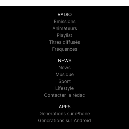
RADIO
Emissions
Animateurs
Playlist
Titres diffusés
Fréquences
NEWS
News
Musique
Sport
Lifestyle
Contacter la rédac
APPS
Generations sur iPhone
Generations sur Android