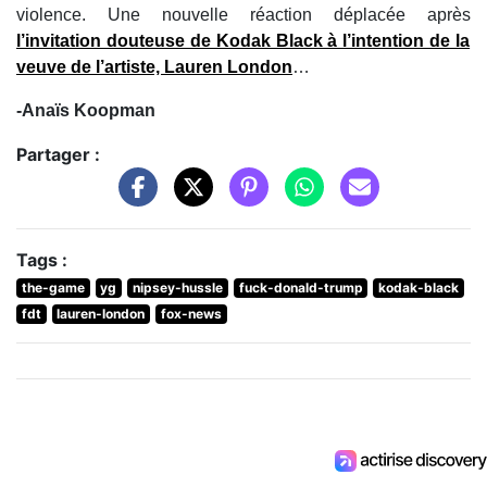
violence. Une nouvelle réaction déplacée après
l’invitation douteuse de Kodak Black à l’intention de la
veuve de l’artiste, Lauren London
…
-Anaïs Koopman
Partager :
Tags :
the-game
yg
nipsey-hussle
fuck-donald-trump
kodak-black
fdt
lauren-london
fox-news