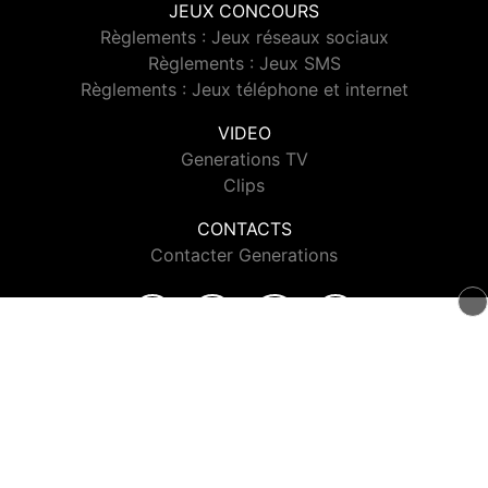
JEUX CONCOURS
Règlements : Jeux réseaux sociaux
Règlements : Jeux SMS
Règlements : Jeux téléphone et internet
VIDEO
Generations TV
Clips
CONTACTS
Contacter Generations
© 2026 Generations Tous droits réservés.
Signaler un contenu
-
Mentions légales
-
Politique de cookies
-
Contact