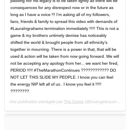
passing nor his legacy is to be taken lightly as there will be
consequences for any disrespect now or in the future as
long as I have a voice !!! I’m asking all of my followers,
fans, friends & family to spread this video with demands of
#LauraIngrahams termination immediately !!!!! This is not a
game & my brothers untimely demise has noticeably
shifted the world & brought people from all ethnicity’s
together in mourning. There is a power in that, that will be
used & action will be taken from now going forward. We will
not be accepting any apology from her... we want her fired,
PERIOD !!!!! #TheMarathonContinues ???????????? DO
NOT LET THIS SLIDE MY PEOPLE. I know you can feel
the energy NIP left all of us.. I know you feel it !!!!!
????????
Une publication partagée par
The Game
(@losangelesconfidential) le 14 Avril 2019 à 7 :03 PDT