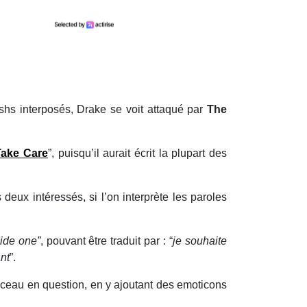
shs interposés, Drake se voit attaqué par
The
Take Care
”, puisqu’il aurait écrit la plupart des
deux intéressés, si l’on interprète les paroles
hide one”
, pouvant être traduit par : “
je souhaite
nt
”.
orceau en question, en y ajoutant des emoticons