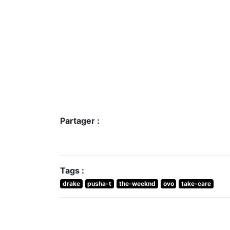
Partager :
Tags :
drake
pusha-t
the-weeknd
ovo
take-care