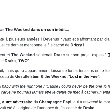
 par The Weeknd dans un son inédit…
e à plusieurs années ! Devenus rivaux et s'affrontant par cla
l ce dernier mentionne le fils caché de
Drizzy
!
ient et
The Weeknd
soutenait
Drake
sur son projet explosif “
 de
Drake
, “
OVO
”.
uit, mais qui a apparemment laissé de fortes tensions entre les 
rceau de
Gesaffelstein & the Weeknd,
“
Lost in the Fire
”.
 a baby with the right one / ‘Cause I could never be the one to 
car je ne pourrais jamais être le genre de mec à cacher un enfa
T
,
autre adversaire
du
Champagne Papi
, qui a retweeté le m
vait été à l’origine de l’annonce du fils caché de
Drake
...