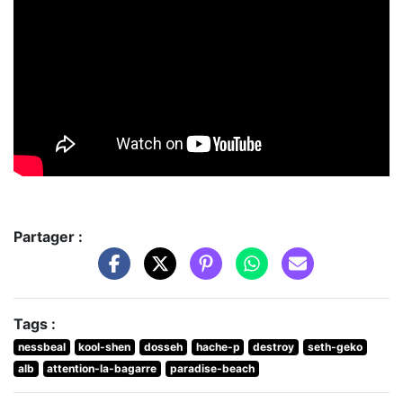
Partager :
Tags :
nessbeal
kool-shen
dosseh
hache-p
destroy
seth-geko
alb
attention-la-bagarre
paradise-beach