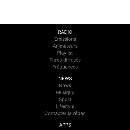
RADIO
Emissions
Animateurs
Playlist
Titres diffusés
Fréquences
NEWS
News
Musique
Sport
Lifestyle
Contacter la rédac
APPS