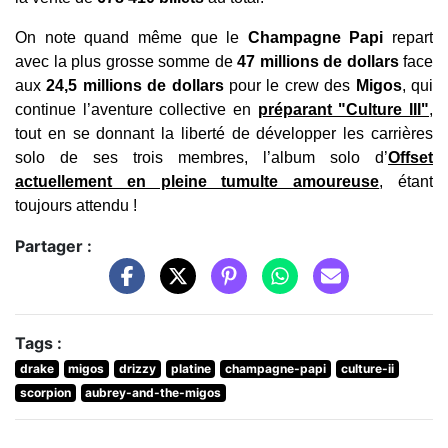
On note quand même que le
Champagne Papi
repart
avec la plus grosse somme de
47 millions de dollars
face
aux
24,5 millions de dollars
pour le crew des
Migos
, qui
continue l’aventure collective en
préparant "Culture III"
,
tout en se donnant la liberté de développer les carrières
solo de ses trois membres, l’album solo d’
Offset
actuellement en pleine tumulte amoureuse
, étant
toujours attendu !
Partager :
Tags :
drake
migos
drizzy
platine
champagne-papi
culture-ii
scorpion
aubrey-and-the-migos