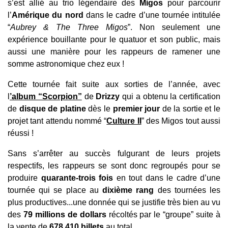
s’est allié au trio légendaire des
Migos
pour parcourir
l’
Amérique du nord
dans le cadre d’une tournée intitulée
“
Aubrey & The Three Migos
”. Non seulement une
expérience bouillante pour le quatuor et son public, mais
aussi une manière pour les rappeurs de ramener une
somme astronomique chez eux !
Cette tournée fait suite aux sorties de l’année, avec
l
’album “Scorpion”
de
Drizzy
qui a obtenu la certification
de
disque de platine
dès le
premier jour
de la sortie et le
projet tant attendu nommé “
Culture II
” des Migos tout aussi
réussi !
Sans s’arrêter au succès fulgurant de leurs projets
respectifs, les rappeurs se sont donc regroupés pour se
produire
quarante-trois fois
en tout dans le cadre d’une
tournée qui se place au
dixième rang
des tournées les
plus productives...une donnée qui se justifie très bien au vu
des
79 millions de dollars
récoltés par le “groupe” suite à
la vente de
678 410 billets
au total.