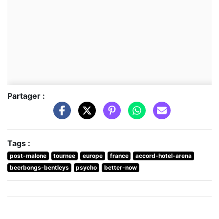
Partager :
Tags :
post-malone
tournee
europe
france
accord-hotel-arena
beerbongs-bentleys
psycho
better-now