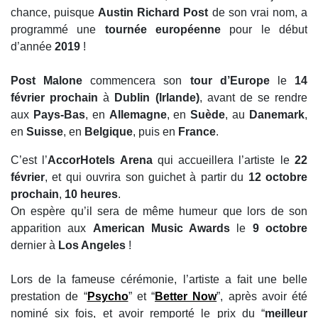
chance, puisque
Austin Richard Post
de son vrai nom, a
programmé une
tournée européenne
pour le début
d’année
2019
!
Post Malone
commencera son
tour d’Europe
le
14
février prochain
à
Dublin (Irlande)
, avant de se rendre
aux
Pays-Bas
, en
Allemagne
, en
Suède
, au
Danemark
,
en
Suisse
, en
Belgique
, puis en
France
.
C’est l’
AccorHotels Arena
qui accueillera l’artiste le
22
février
, et qui ouvrira son guichet à partir du
12 octobre
prochain
,
10 heures
.
On espère qu’il sera de même humeur que lors de son
apparition aux
American Music Awards
le
9 octobre
dernier à
Los Angeles
!
Lors de la fameuse cérémonie, l’artiste a fait une belle
prestation de “
Psycho
” et “
Better Now
”, après avoir été
nominé six fois, et avoir remporté le prix du “
meilleur