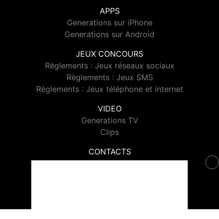
APPS
Generations sur iPhone
Generations sur Android
JEUX CONCOURS
Règlements : Jeux réseaux sociaux
Règlements : Jeux SMS
Règlements : Jeux téléphone et internet
VIDEO
Generations TV
Clips
CONTACTS
Contacter Generations