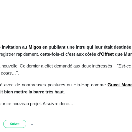
 invitation au
Migos
en publiant une intru qui leur était destiné
enregistrer rapidement,
cette-fois-ci c’est aux côtés d’
Offset
que Murd
 la nouvelle. Ce dernier a effet demandé aux deux intéressés :
"
Est-ce
en cours…
".
illé avec de nombreuses pointures du Hip-Hop comme
Gucci Man
it bien mettre la barre très haut
.
sur ce nouveau projet. A suivre donc…