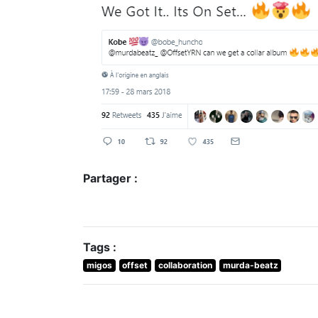
Partager :
Tags :
migos
offset
collaboration
murda-beatz