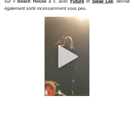
sur «
Beach House 3
», avec
Future
et
Swae Lee
, devrait
également sortir incessamment sous peu.