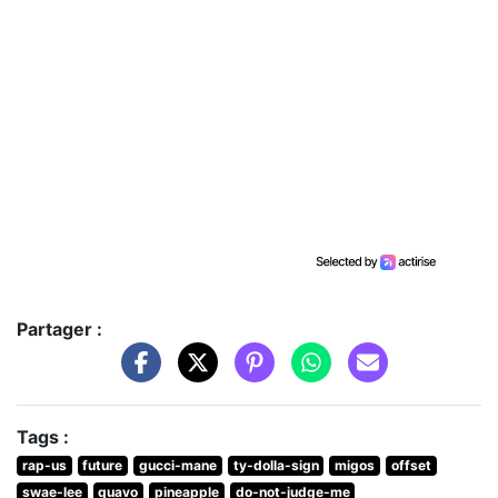
Partager :
Tags :
rap-us
future
gucci-mane
ty-dolla-sign
migos
offset
swae-lee
quavo
pineapple
do-not-judge-me