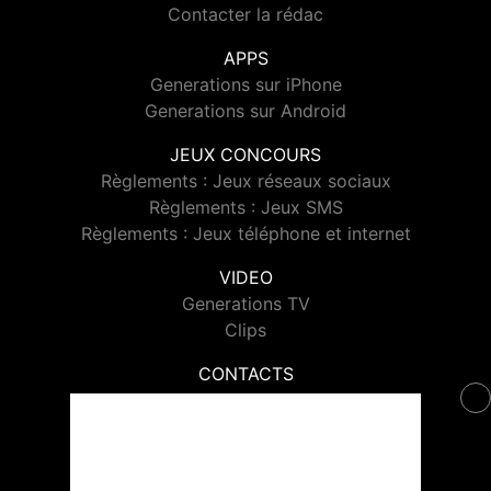
Contacter la rédac
APPS
Generations sur iPhone
Generations sur Android
JEUX CONCOURS
Règlements : Jeux réseaux sociaux
Règlements : Jeux SMS
Règlements : Jeux téléphone et internet
VIDEO
Generations TV
Clips
CONTACTS
Contacter Generations