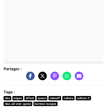
Partager :
Tags :
nba
migos
offset
quavo
takeoff
culture
culture-2
nba-all-star-game
bernice-burgos