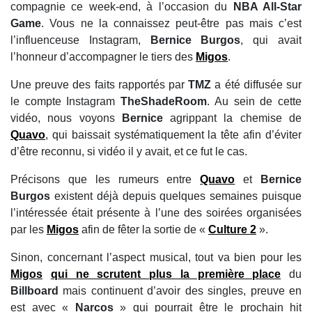
compagnie ce week-end, à l’occasion du
NBA All-Star
Game
. Vous ne la connaissez peut-être pas mais c’est
l’influenceuse Instagram,
Bernice Burgos
, qui avait
l’honneur d’accompagner le tiers des
Migos
.
Une preuve des faits rapportés par
TMZ
a été diffusée sur
le compte Instagram
TheShadeRoom
. Au sein de cette
vidéo, nous voyons
Bernice
agrippant la chemise de
Quavo
, qui baissait systématiquement la tête afin d’éviter
d’être reconnu, si vidéo il y avait, et ce fut le cas.
Précisons que les rumeurs entre
Quavo
et
Bernice
Burgos
existent déjà depuis quelques semaines puisque
l’intéressée était présente à l’une des soirées organisées
par les
Migos
afin de fêter la sortie de «
Culture 2
».
Sinon, concernant l’aspect musical, tout va bien pour les
Migos
qui ne scrutent plus la première place
du
Billboard
mais continuent d’avoir des singles, preuve en
est avec «
Narcos
» qui pourrait être le prochain hit