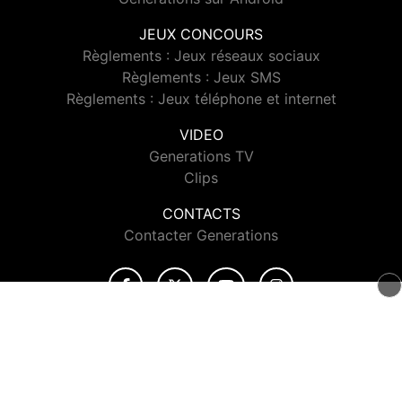
JEUX CONCOURS
Règlements : Jeux réseaux sociaux
Règlements : Jeux SMS
Règlements : Jeux téléphone et internet
VIDEO
Generations TV
Clips
CONTACTS
Contacter Generations
© 2026 Generations Tous droits réservés.
Signaler un contenu
-
Mentions légales
-
Politique de cookies
-
Contact