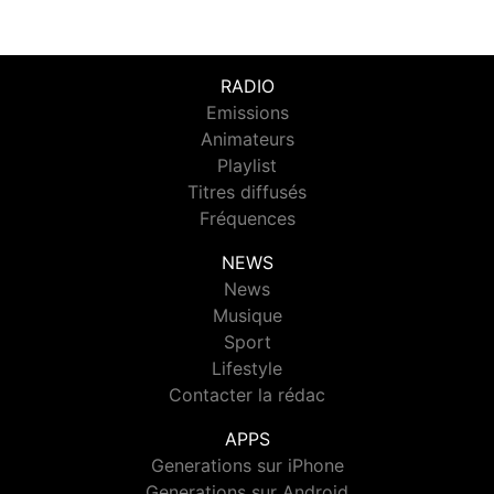
RADIO
Emissions
Animateurs
Playlist
Titres diffusés
Fréquences
NEWS
News
Musique
Sport
Lifestyle
Contacter la rédac
APPS
Generations sur iPhone
Generations sur Android