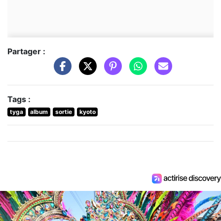
Partager :
Tags :
tyga
album
sortie
kyoto