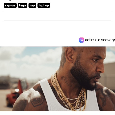
rap-us
tyga
rap
hiphop