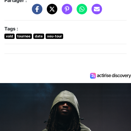
Partager :
Tags :
vald
tournee
date
xeu-tour