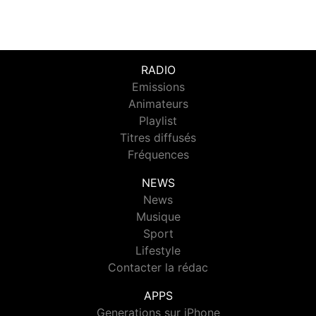
RADIO
Emissions
Animateurs
Playlist
Titres diffusés
Fréquences
NEWS
News
Musique
Sport
Lifestyle
Contacter la rédac
APPS
Generations sur iPhone