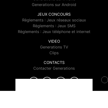
Generations sur Android
JEUX CONCOURS
Règlements : Jeux réseaux sociaux
Règlements : Jeux SMS
Règlements : Jeux téléphone et internet
VIDEO
Generations TV
Clips
CONTACTS
Contacter Generations
© 2026 Generations Tous droits réservés.
Signaler un contenu
-
Mentions légales
-
Politique de cookies
-