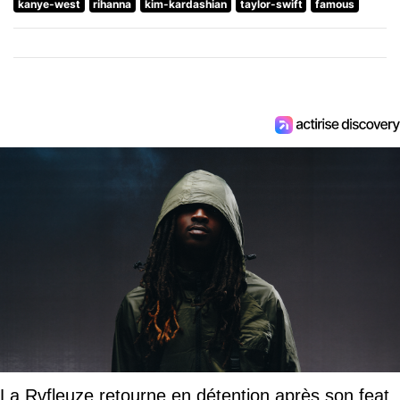
kanye-west
rihanna
kim-kardashian
taylor-swift
famous
La Rvfleuze retourne en détention après son feat