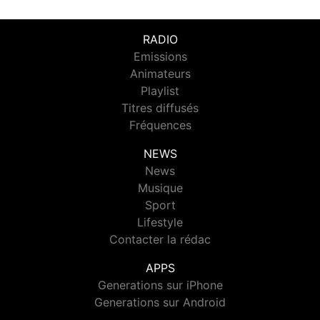
RADIO
Emissions
Animateurs
Playlist
Titres diffusés
Fréquences
NEWS
News
Musique
Sport
Lifestyle
Contacter la rédac
APPS
Generations sur iPhone
Generations sur Android