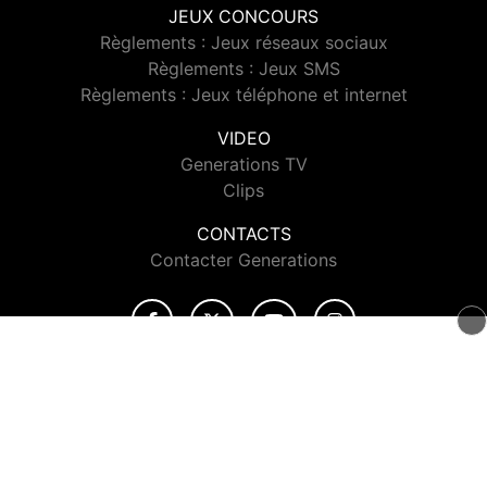
JEUX CONCOURS
Règlements : Jeux réseaux sociaux
Règlements : Jeux SMS
Règlements : Jeux téléphone et internet
VIDEO
Generations TV
Clips
CONTACTS
Contacter Generations
© 2026 Generations Tous droits réservés.
Signaler un contenu
-
Mentions légales
-
Politique de cookies
-
Contact