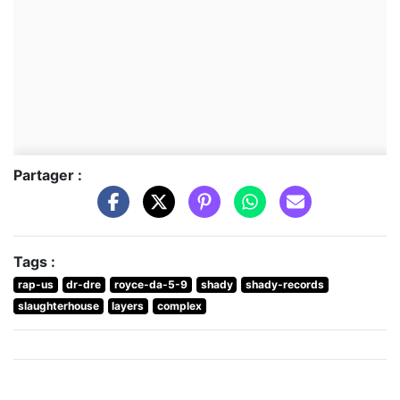
Partager :
Tags :
rap-us
dr-dre
royce-da-5-9
shady
shady-records
slaughterhouse
layers
complex