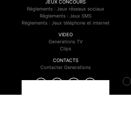
JEUX CONCOURS
Règlements : Jeux réseaux sociaux
Règlements : Jeux SMS
Règlements : Jeux téléphone et internet
VIDEO
Generations TV
Clips
CONTACTS
Contacter Generations
© 2026 Generations Tous droits réservés.
Signaler un contenu
-
Mentions légales
-
Politique de cookies
-
Contact