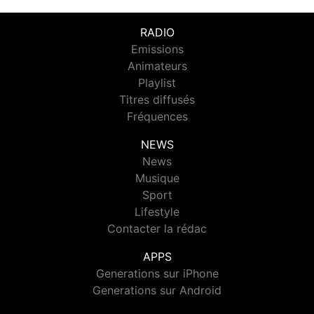
RADIO
Emissions
Animateurs
Playlist
Titres diffusés
Fréquences
NEWS
News
Musique
Sport
Lifestyle
Contacter la rédac
APPS
Generations sur iPhone
Generations sur Android