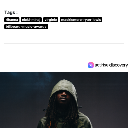
Tags :
rihanna
nicki-minaj
virginie
macklemore-ryan-lewis
billboard-music-awards