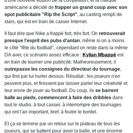
d'une nouvelle édition de la compétition, et la marque
américaine a décidé de
frapper un grand coup avec son
spot publicitaire "Rip the Script"
, au casting rempli de
stars, qui est en train de casser Internet.
Il faut dire que Nike a frappé fort, très fort. On
retrouverait
presque l'esprit des pubs d'antan
, même si on a moins
le côté "fête du football", cependant on reste dans la même
DA avec ce scénario assez efficace :
Kylian Mbappé
est
en train de tourner une publicité. Malheureusement, il
outrepasse les consignes du directeur du tournage
,
qui finit par lui hurler dessus. Résultat : les joueurs n'en
peuvent plus, et finissent par laisser parler leur créativité et
leur envie de jouer au football. Du coup, ils
se barrent
balle au pieds, commencent à faire des dribbles
dans
tout le studio, à tout casser, à interrompre des tournages
qui ont l'air important, bref, à foutre le bordel.
Et ça se termine par un retour sur le plateau de tous les
joueurs, qui se battent pour avoir la balle, et une énorme