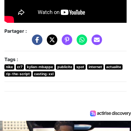
Partager :
Tags :
nike
cr7
kylian-mbappe
publicite
spot
internet
actualite
rip-the-script
casting-xxl