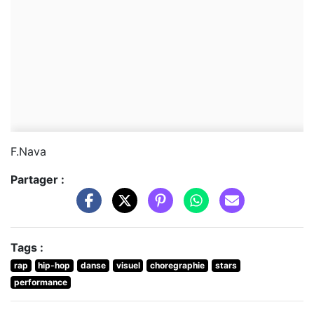
F.Nava
Partager :
Tags :
rap
hip-hop
danse
visuel
choregraphie
stars
performance