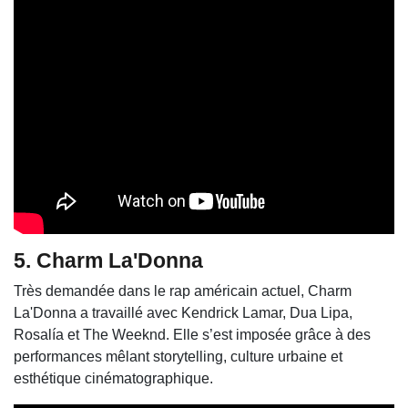
5.
Charm La'Donna
Très demandée dans le rap américain actuel, Charm
La'Donna a travaillé avec
Kendrick Lamar
,
Dua Lipa
,
Rosalía
et
The Weeknd
. Elle s’est imposée grâce à des
performances mêlant storytelling, culture urbaine et
esthétique cinématographique.