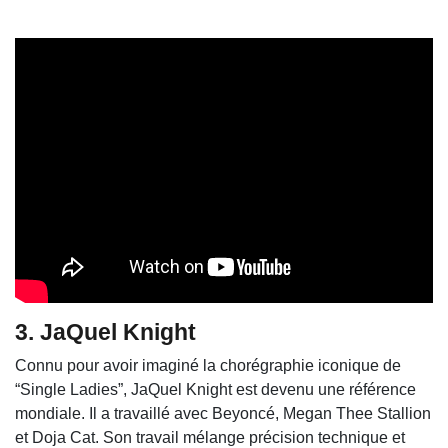
3.
JaQuel Knight
Connu pour avoir imaginé la chorégraphie iconique de
“Single Ladies”, JaQuel Knight est devenu une référence
mondiale. Il a travaillé avec
Beyoncé
,
Megan Thee Stallion
et
Doja Cat
. Son travail mélange précision technique et