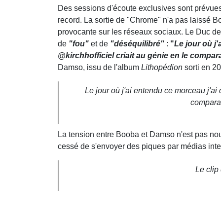
Des sessions d'écoute exclusives sont prévues d
record. La sortie de "Chrome" n'a pas laissé B
provocante sur les réseaux sociaux. Le Duc d
de
"fou"
et de
"déséquilibré"
:
"
Le jour où j'
@kirchhofficiel criait au génie en le compar
Damso, issu de l'album
Lithopédion
sorti en 20
Le jour où j'ai entendu ce morceau j'ai c
comparan
La tension entre Booba et Damso n'est pas no
cessé de s'envoyer des piques par médias inter
Le clip