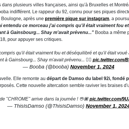
ans plusieurs villes françaises, ainsi qu'à Bruxelles et Montré
ooba indifférent. Le rappeur du 92, connu pour ses piques direc
e Boulogne, après une
première pique sur instagram
, a poursu
ai entendu ce morceau j'ai compris qu'il était vraiment fou et 
ant à Gainsbourg... Shay m'avait prévenu..."
Booba a même pa
18, pour appuyer ses critiques.
ompris qu'il était vraiment fou et déséquilibré et qu'il était voué
t à Gainsbourg... Shay m'avait prévenu... 🏴‍☠️
pic.twitter.com
— Booba (@booba)
November 1, 2024
uvelle. Elle remonte au
départ de Damso du label 92i, fondé 
posés. Cette nouvelle altercation semble raviver les braises d'u
 de "CHROME" arrive dans la journée ! 🖖🏾
pic.twitter.com/
— ThisIsDamso (@ThisIsDamso)
November 1, 202