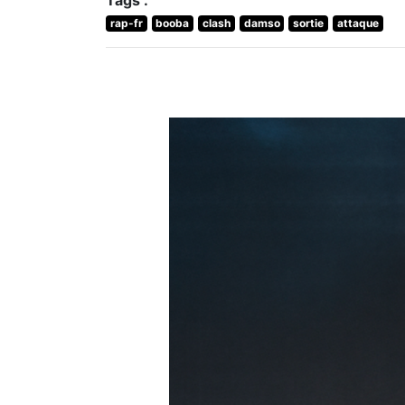
Tags :
rap-fr
booba
clash
damso
sortie
attaque