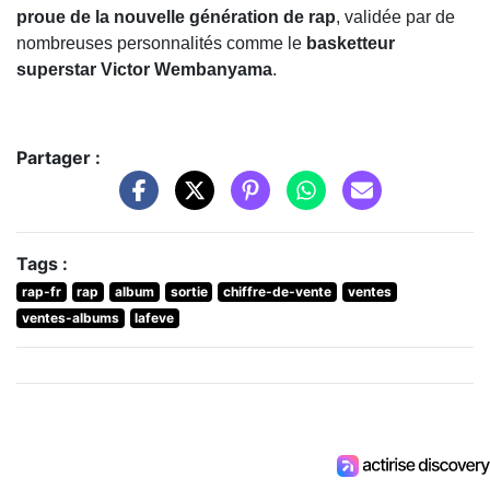
proue de la nouvelle génération de rap
, validée par de
nombreuses personnalités comme le
basketteur
superstar Victor Wembanyama
.
Partager :
Tags :
rap-fr
rap
album
sortie
chiffre-de-vente
ventes
ventes-albums
lafeve