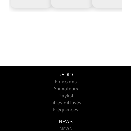
RADIO
Emissions
Animateurs
Playlist
Titres diffusés
Fréquences
NEWS
News