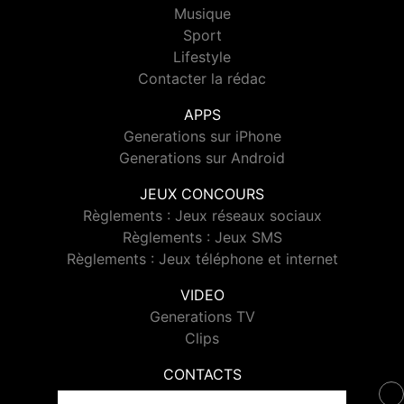
Musique
Sport
Lifestyle
Contacter la rédac
APPS
Generations sur iPhone
Generations sur Android
JEUX CONCOURS
Règlements : Jeux réseaux sociaux
Règlements : Jeux SMS
Règlements : Jeux téléphone et internet
VIDEO
Generations TV
Clips
CONTACTS
Contacter Generations