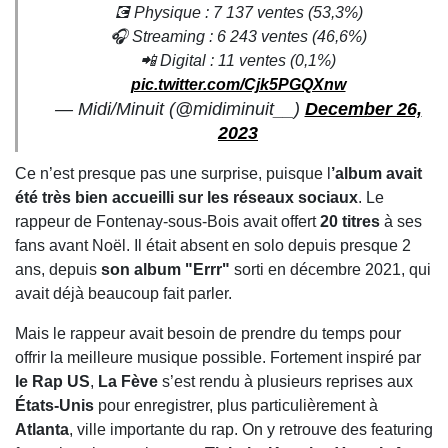
💽 Physique : 7 137 ventes (53,3%)
🎧 Streaming : 6 243 ventes (46,6%)
📲 Digital : 11 ventes (0,1%)
pic.twitter.com/Cjk5PGQXnw
— Midi/Minuit (@midiminuit__)
December 26,
2023
Ce n’est presque pas une surprise, puisque l
’album a
vait
été très bien accueilli
sur les réseaux sociaux
. Le
rappeur de Fontenay-sous-Bois avait offert
20 titres
à ses
fans avant Noël. Il était absent en solo depuis presque 2
ans, depuis
son album "Errr"
sorti en décembre 2021, qui
avait déjà beaucoup fait parler.
Mais le rappeur avait besoin de prendre du temps pour
offrir la meilleure musique possible. Fortement inspiré par
le Rap US
,
La Fève
s’est rendu à plusieurs reprises aux
États-Unis
pour enregistrer, plus particulièrement à
Atlanta
, ville importante du rap. On y retrouve des featuring