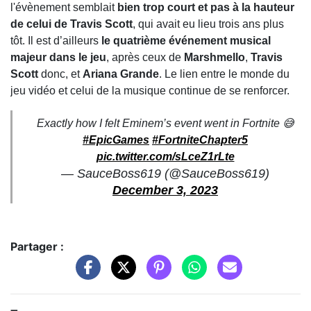
l'évènement semblait
bien trop court et pas à la hauteur
de celui de Travis Scott
, qui avait eu lieu trois ans plus
tôt. Il est d’ailleurs
le quatrième événement musical
majeur dans le jeu
, après ceux de
Marshmello
,
Travis
Scott
donc, et
Ariana Grande
. Le lien entre le monde du
jeu vidéo et celui de la musique continue de se renforcer.
Exactly how I felt Eminem’s event went in Fortnite 😅
#EpicGames
#FortniteChapter5
pic.twitter.com/sLceZ1rLte
— SauceBoss619 (@SauceBoss619)
December 3, 2023
Partager :