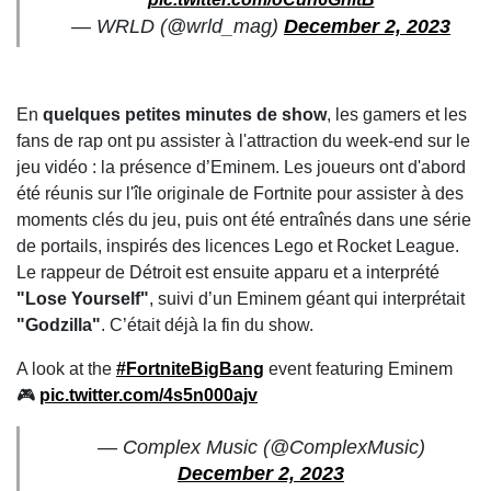
— WRLD (@wrld_mag)
December 2, 2023
En
quelques petites minutes de show
, les gamers et les
fans de rap ont pu assister à l'attraction du week-end sur le
jeu vidéo : la présence d’Eminem. Les joueurs ont d'abord
été réunis sur l'île originale de Fortnite pour assister à des
moments clés du jeu, puis ont été entraînés dans une série
de portails, inspirés des licences Lego et Rocket League.
Le rappeur de Détroit est ensuite apparu et a interprété
"Lose Yourself"
, suivi d’un Eminem géant qui interprétait
"Godzilla"
. C’était déjà la fin du show.
A look at the
#FortniteBigBang
event featuring Eminem
🎮
pic.twitter.com/4s5n000ajv
— Complex Music (@ComplexMusic)
December 2, 2023