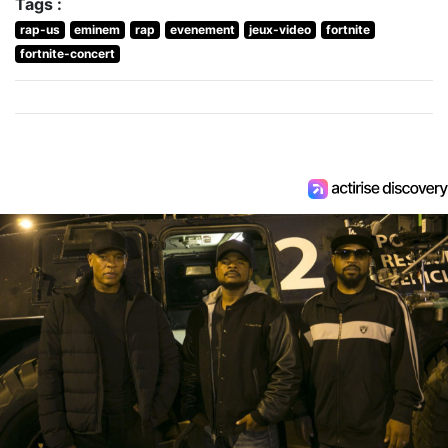
Tags :
rap-us
eminem
rap
evenement
jeux-video
fortnite
fortnite-concert