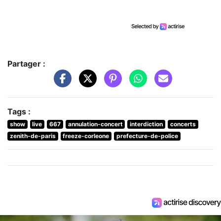
Partager :
Tags :
show
live
667
annulation-concert
interdiction
concerts
zenith-de-paris
freeze-corleone
prefecture-de-police