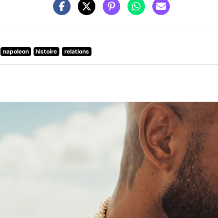
napoleon
histoire
relations