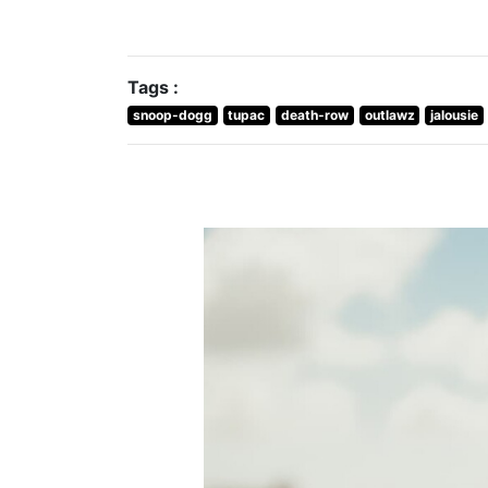
Tags :
snoop-dogg
tupac
death-row
outlawz
jalousie