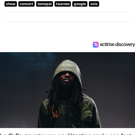
show
concert
lomepal
tournee
google
avis