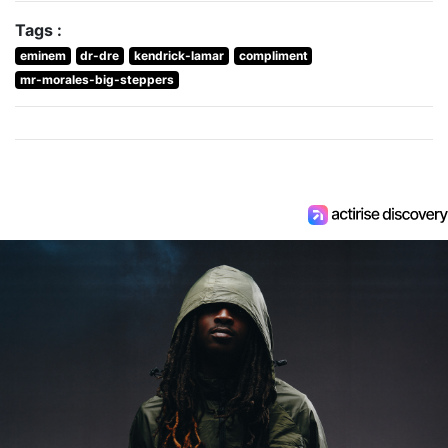
Tags :
eminem
dr-dre
kendrick-lamar
compliment
mr-morales-big-steppers