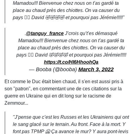
Mamadou!!! Bienvenue chez nous on t’as gardé ta
place au chaud près des chiottes. On va causer du
pays 🏴‍☠️ David 🤣🤣🤣🤣 et pourquoi pas Jérémie!!!!!"
.
@tanguy_france
J’crois qu’t’es démasqué
Mamadou!!! Bienvenue chez nous on t’as gardé ta
place au chaud près des chiottes. On va causer du
pays 🏴‍☠️ David 🤣🤣🤣🤣 et pourquoi pas Jérémie!!!!!
https://t.co/HI6HhoohQa
— Booba (@booba)
March 3, 2022
Et comme le Duc était bien chaud, il s'en est aussi pris à
son "patron", en commentant une de ces citations sur la
guerre en Ukraine qui en dit long sur le racisme de
Zemmour...
"J’pense que c’est les Russes et les Ukrainiens qui ont
le sang glacé sur le terrain. Au front. Face à la mort. Y
font pas TPMP 🥶 Ça avance le mur? Y aura pont-levis