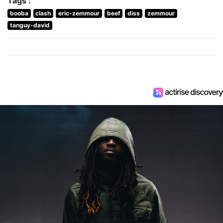
Tags :
booba
clash
eric-zemmour
beef
diss
zemmour
tanguy-david