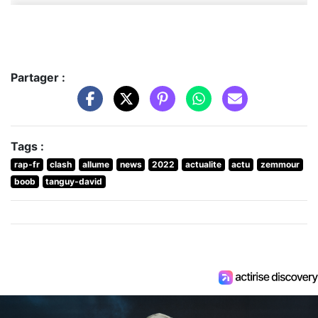
Partager :
Tags :
rap-fr
clash
allume
news
2022
actualite
actu
zemmour
boob
tanguy-david