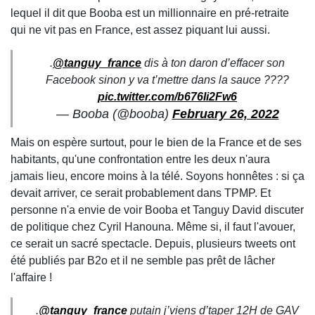
lequel il dit que Booba est un millionnaire en pré-retraite
qui ne vit pas en France, est assez piquant lui aussi.
.
@tanguy_france
dis à ton daron d’effacer son
Facebook sinon y va t’mettre dans la sauce ????
pic.twitter.com/b676Ii2Fw6
— Booba (@booba)
February 26, 2022
Mais on espère surtout, pour le bien de la France et de ses
habitants, qu'une confrontation entre les deux n'aura
jamais lieu, encore moins à la télé. Soyons honnêtes : si ça
devait arriver, ce serait probablement dans TPMP. Et
personne n'a envie de voir Booba et Tanguy David discuter
de politique chez Cyril Hanouna. Même si, il faut l'avouer,
ce serait un sacré spectacle. Depuis, plusieurs tweets ont
été publiés par B2o et il ne semble pas prêt de lâcher
l'affaire !
.
@tanguy_france
putain j’viens d’taper 12H de GAV