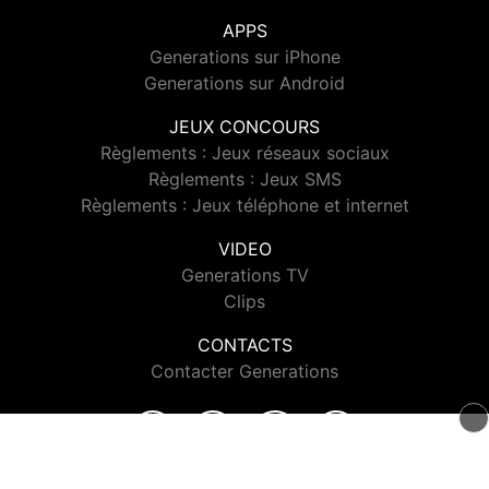
APPS
Generations sur iPhone
Generations sur Android
JEUX CONCOURS
Règlements : Jeux réseaux sociaux
Règlements : Jeux SMS
Règlements : Jeux téléphone et internet
VIDEO
Generations TV
Clips
CONTACTS
Contacter Generations