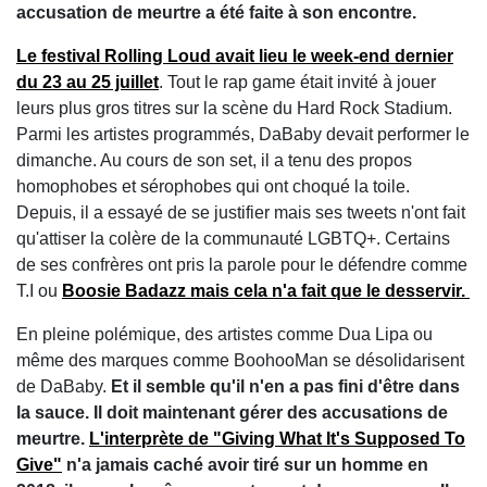
accusation de meurtre a été faite à son encontre.
Le festival Rolling Loud avait lieu le week-end dernier
du 23 au 25 juillet
. Tout le rap game était invité à jouer
leurs plus gros titres sur la scène du Hard Rock Stadium.
Parmi les artistes programmés, DaBaby devait performer le
dimanche. Au cours de son set, il a tenu des propos
homophobes et sérophobes qui ont choqué la toile.
Depuis, il a essayé de se justifier mais ses tweets n'ont fait
qu'attiser la colère de la communauté LGBTQ+. Certains
de ses confrères ont pris la parole pour le défendre comme
T.I ou
Boosie Badazz mais cela n'a fait que le desservir.
En pleine polémique, des artistes comme Dua Lipa ou
même des marques comme BoohooMan se désolidarisent
de DaBaby.
Et il semble qu'il n'en a pas fini d'être dans
la sauce. Il doit maintenant gérer des accusations de
meurtre.
L'interprète de "Giving What It's Supposed To
Give"
n'a jamais caché avoir tiré sur un homme en