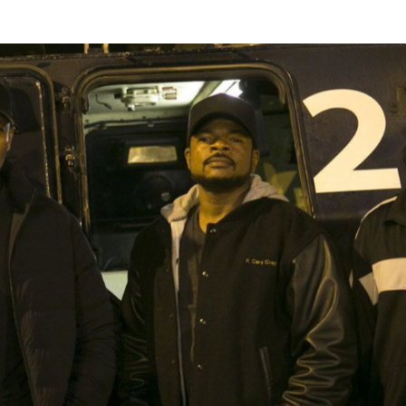
n
solidarite