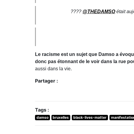
partagé des images sur les réseaux sociaux 
(c'est l'homme avec la capuche blanche si vous
Damso qui manifeste dans les ru
— 60SecondesDams
????
@THEDAMSO
était aujourd’hui
pic
— MEVTR (@D
????????
#BlackL
— DAMSO NETWO
Le racisme est un sujet que Damso a évoq
Solitaire" ou encore "Mucho Dinero", il n'e
ses idées
et montrer que ce sujet le touche de
vie.
Partager :