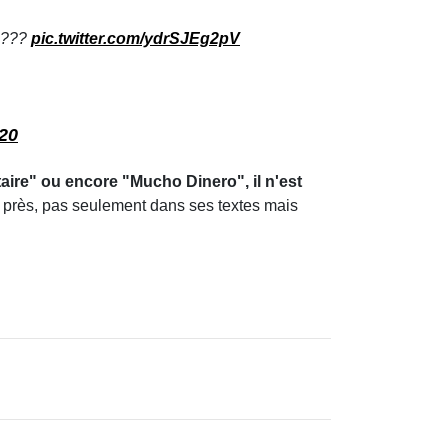
Musique
9 août 1973 : le Bronx
retenait son souffle avant
la naissance du hip-hop
Le 9 août 1973, rien ne laisse encore
présager qu'une simple fête de quartier
organisée deux jours plus tard va
transformer la musique populaire.
Pourtant, dans le Bronx, à New York,