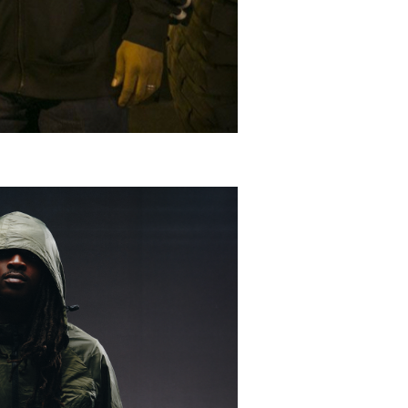
de Prince Paul, RZA, Frukwan et Poetic
bouleverse les codes du hip-hop avec
la sortie de 6 Feet Deep. Premier
album des Gravediggaz, ce disque
mélange rap, horreur, humour noir et
critique sociale, au point d'être
aujourd'hui considéré comme l'acte
fondateur du horrorcore.
Musique
8 août 2011 : "Watch the