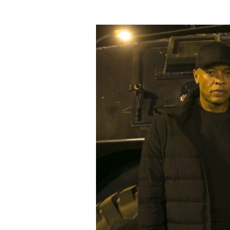
Tags :
damso
bruxelles
black-lives-matter
manifestatio