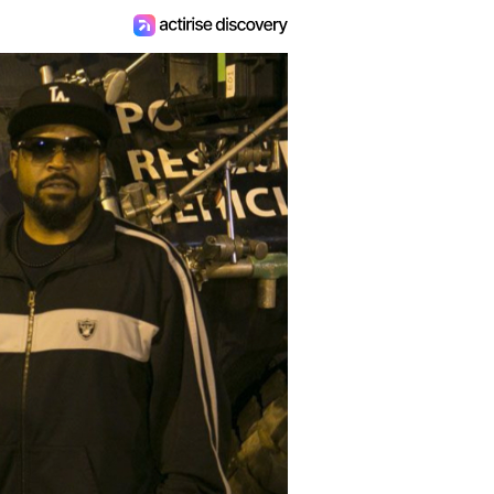
tous les ingrédients sont déjà réunis
pour donner naissance à un
mouvement culturel qui deviendra
mondial : le hip-hop.
Musique
9 août 1994 : "6 Feet
Deep", l'album qui a
donné naissance au
horrorcore
Le 9 août 1994, un collectif composé