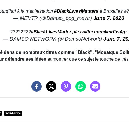
où on voit le rappeur belge applaudir et lever le poing
 avez du mal à le retrouver).
es de Bruxelles ????????
pic.twitter.com/Ax7b0qTO0x
o (@60Secondes_Dems)
June 7, 2020
 à la manifestation
#BlackLivesMattters
à Bruxelles ✊????
.twitter.com/ydrSJEg2pV
amso_opg_mevtr)
June 7, 2020
ivesMatter
pic.twitter.com/IImrfbs4gr
RK (@DamsoNetwork)
June 7, 2020
ué dans de nombreux titres comme "Black", "Mosaïque
st donc pas étonnant de le voir dans la rue pour défendre
 très près, pas seulement dans ses textes mais aussi dans la