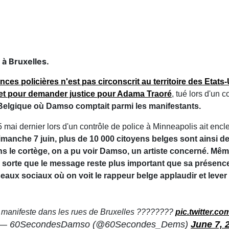
 à Bruxelles.
ces policières n'est pas circonscrit au territoire des Etats-
t descendus dans la rue pour protester et pour demander
trôle de police.
Mais la scène se répète un peu partout dans
 comptait parmi les manifestants.
 mai dernier lors d'un contrôle de police à Minneapolis ait
n contre le racisme et les violences policières.
Dimanche 7
insi descendus dans les rues de Bruxelles pour une
 cortège, on a pu voir Damso, un artiste concerné. Même s'i
 but de rester anonyme et de faire en sorte que le
nce, beaucoup de fans l'ont quand même repéré et ont