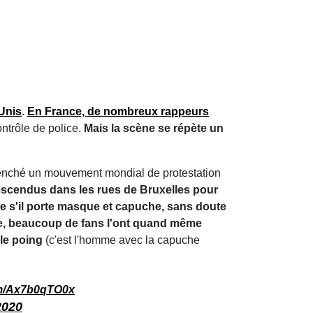
l
À la une