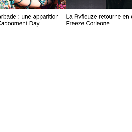
: une
La Rvfleuze retourne en détention après
d
son feat avec Freeze Corleone