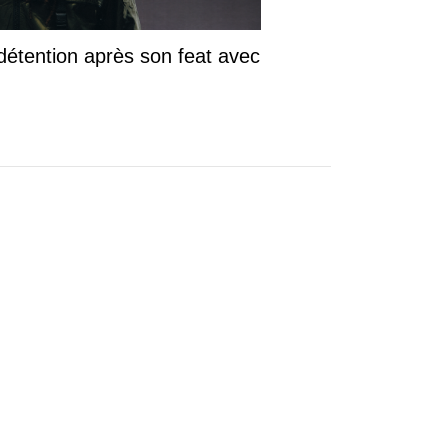
Throne", quand Jay-Z et
Kanye West ont créé
l'événement avec un
album devenu culte
Le 8 août 2011, deux des plus grandes
stars du rap américain unissent leurs
forces pour un projet exceptionnel.
Avec Watch the Throne, Jay-Z et Kanye
West livrent un album ambitieux,
spectaculaire et novateur qui marquera
profondément les années 2010. Quinze
ans après sa sortie, il reste l'une des
collaborations les plus emblématiques
de l'histoire du hip-hop.