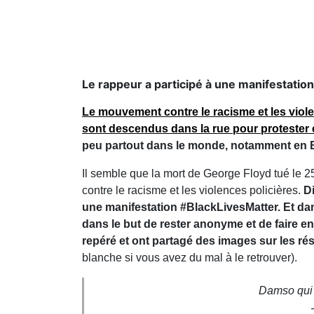
Le rappeur a participé à une manifestation
Le mouvement contre le racisme et les violen
Unis
.
En France, de nombreux rappeurs son
justice pour Adama Traoré
, tué lors d'un con
le monde, notamment en Belgique où Damso
Il semble que la mort de George Floyd tué le 25
enclenché un mouvement mondial de protestatio
juin, plus de 10 000 citoyens belges sont a
manifestation #BlackLivesMatter. Et dans le
porte masque et capuche, sans doute dans le
message reste plus important que sa prése