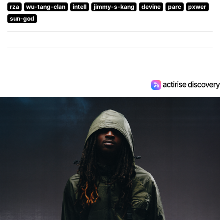
rza
wu-tang-clan
intell
jimmy-s-kang
devine
parc
pxwer
sun-god