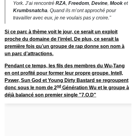
York. J’ai rencontré
RZA
,
Freedom
,
Devine
,
Mook
et
Krumbsnatcha
. Quand ils m’ont approché pour
travailler avec eux, je ne voulais pas y croire."
Si ce parc à thème voit le jour, ce serait un exploit
proche du domaine de l’irréel. De plus, ce serait la
première fois qu’un groupe de rap donne son nom à
un parc d’attractions.
Pendant ce temps, les fils des membres du Wu-Tang
en ont profité pour former leur propre groupe.
Intell,
Pxwer, Sun God et Young Dirty Bastard
se regroupent
nd
donc sous le nom de
2
Génération Wu
et le groupe à
déjà balancé son premier single "7.O.D"