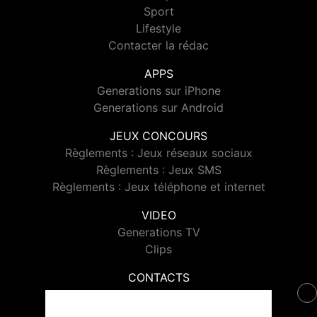
Sport
Lifestyle
Contacter la rédac
APPS
Generations sur iPhone
Generations sur Android
JEUX CONCOURS
Règlements : Jeux réseaux sociaux
Règlements : Jeux SMS
Règlements : Jeux téléphone et internet
VIDEO
Generations TV
Clips
CONTACTS
Contacter Generations