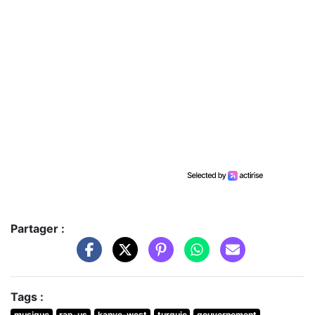
Partager :
Tags :
musique
rap-us
kanye-west
turquie
gouvernement