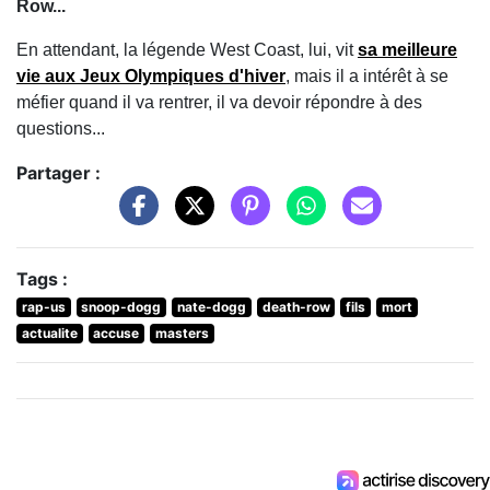
Row...
En attendant, la légende West Coast, lui, vit
sa meilleure
vie aux Jeux Olympiques d'hiver
, mais il a intérêt à se
méfier quand il va rentrer, il va devoir répondre à des
questions...
Partager :
Tags :
rap-us
snoop-dogg
nate-dogg
death-row
fils
mort
actualite
accuse
masters