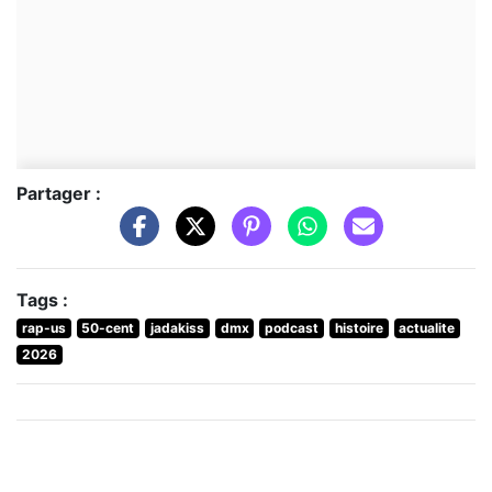
Partager :
Tags :
rap-us
50-cent
jadakiss
dmx
podcast
histoire
actualite
2026