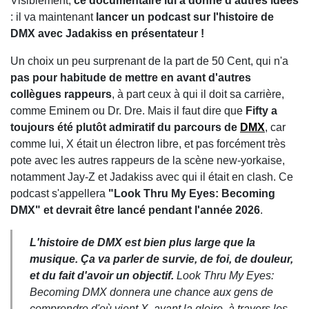
Visiblement,
ce documentaire lui a donné d'autres idées
: il va maintenant
lancer un podcast sur l'histoire de
DMX avec Jadakiss en présentateur !
Un choix un peu surprenant de la part de 50 Cent, qui n'a
pas pour habitude de mettre en avant d'autres
collègues rappeurs
, à part ceux à qui il doit sa carrière,
comme Eminem ou Dr. Dre. Mais il faut dire que
Fifty a
toujours été plutôt admiratif du parcours de
DMX
, car
comme lui, X était un électron libre, et pas forcément très
pote avec les autres rappeurs de la scène new-yorkaise,
notamment Jay-Z et Jadakiss avec qui il était en clash. Ce
podcast s'appellera
"Look Thru My Eyes: Becoming
DMX" et devrait être lancé pendant l'année 2026
.
L'histoire de DMX est bien plus large que la
musique. Ça va parler de survie, de foi, de douleur,
et du fait d'avoir un objectif.
Look Thru My Eyes:
Becoming DMX donnera une chance aux gens de
comprendre d'où vient X, avant la gloire, à travers les