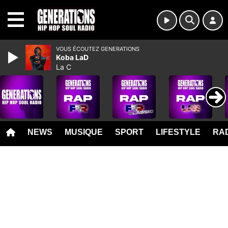
MENU
VOUS ÉCOUTEZ GENERATIONS
Koba LaD
La C
NEWS
MUSIQUE
SPORT
LIFESTYLE
RAD