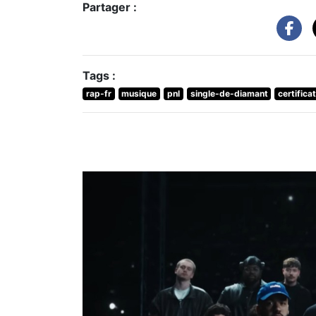
Partager :
Tags :
rap-fr
musique
pnl
single-de-diamant
certifica