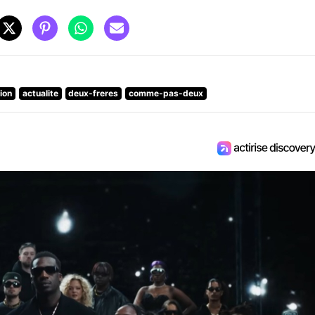
tion
actualite
deux-freres
comme-pas-deux