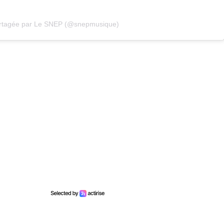
artagée par Le SNEP (@snepmusique)