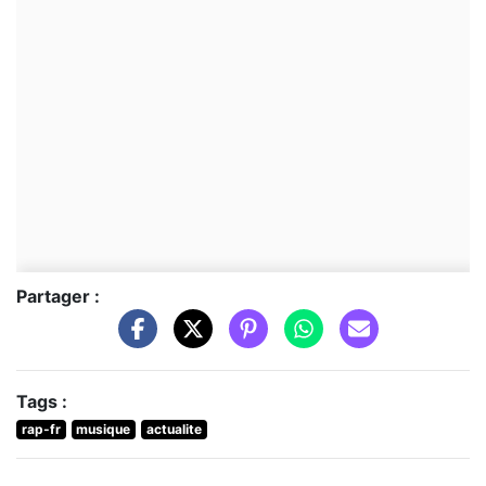
Partager :
Tags :
rap-fr
musique
actualite