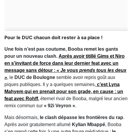
Pour le DUC chacun doit rester à sa place !
Une fois n’est pas coutume, Booba remet les gants
pour un nouveau clash.
Après avoir titillé
Gims
et
Niro
en s'invitant de force dans leur dernier feat avec un
message sans détour :
« Je vous prends tous les deux
»
, le
DUC de Boulogne
semble avoir repris goût aux
piques publiques. Il y a quelques semaines,
c’est
Lyna
Mahyem
qui en prenait pour son grade, en cause : un
feat avec Rohff
,
éternel rival de Booba, malgré leur ancien
remix commun sur
« 92i Veyron »
.
Mais désormais,
le clash dépasse les frontières du rap
.
Après avoir gratuitement allumé
Kylian Mbappé
, Booba
s’en prend cette fois à une autre figure médiatique :
le