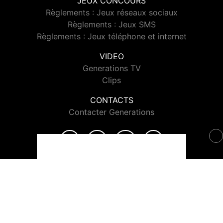
JEUX CONCOURS
Règlements : Jeux réseaux sociaux
Règlements : Jeux SMS
Règlements : Jeux téléphone et internet
VIDEO
Generations TV
Clips
CONTACTS
Contacter Generations
© 2026 Generations Tous droits réservés.
Signaler un contenu
-
Mentions légales
-
Politique de cookies
-
Contact