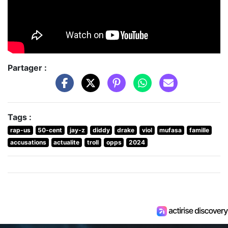
Partager :
Tags :
rap-us
50-cent
jay-z
diddy
drake
viol
mufasa
famille
accusations
actualite
troll
opps
2024