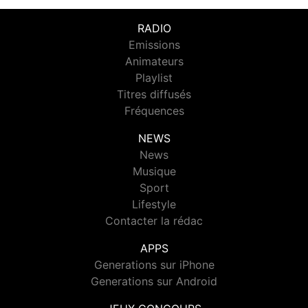
RADIO
Emissions
Animateurs
Playlist
Titres diffusés
Fréquences
NEWS
News
Musique
Sport
Lifestyle
Contacter la rédac
APPS
Generations sur iPhone
Generations sur Android