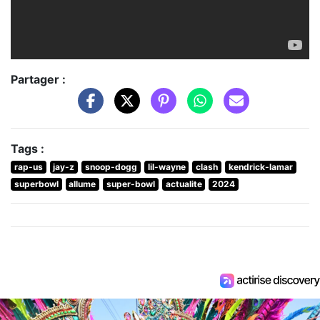
Partager :
Tags :
rap-us
jay-z
snoop-dogg
lil-wayne
clash
kendrick-lamar
superbowl
allume
super-bowl
actualite
2024