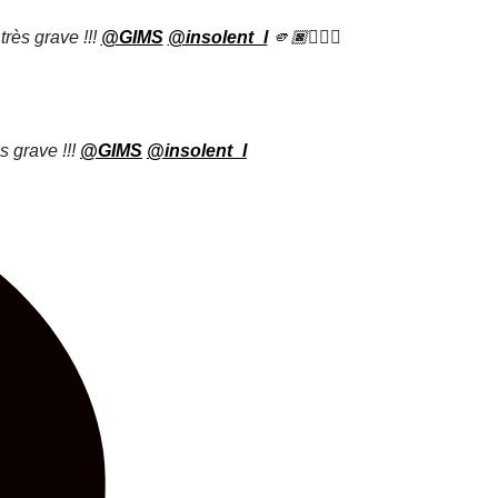
très grave !!!
@GIMS
@insolent_l
🫵🏿🤷🏿‍♂️
s grave !!!
@GIMS
@insolent_l