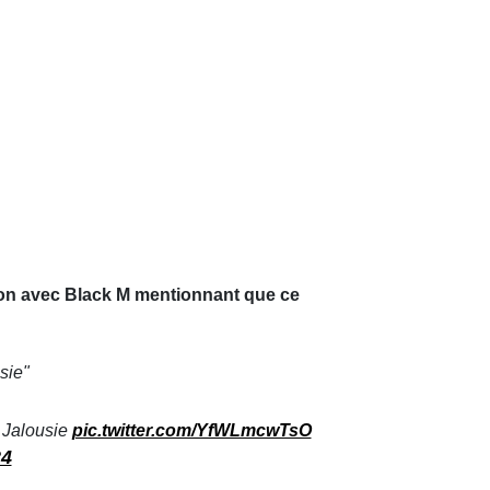
tion avec Black M mentionnant que ce
sie"
 Jalousie
pic.twitter.com/YfWLmcwTsO
24