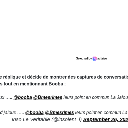
ble réplique et décide de montrer des captures de conversa
ims tout en mentionnant Booba :
oux …..
@booba
@Bmesrimes
leurs point en commun La Jalou
d jaloux …..
@booba
@Bmesrimes
leurs point en commun La
— Inso Le Veritable (@insolent_l)
September 26, 20