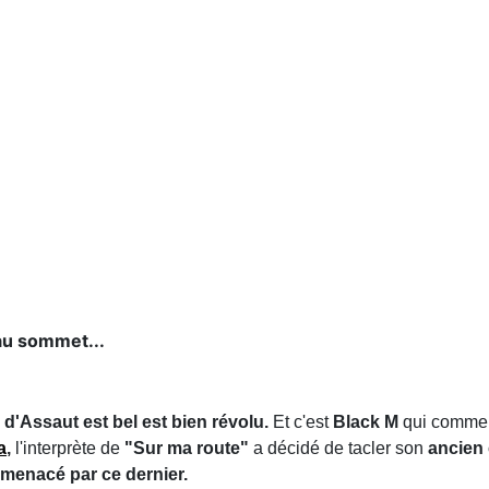
 au sommet...
 d'Assaut est bel est bien révolu.
Et c'est
Black M
qui commenc
a
,
l'interprète de
"Sur ma route"
a décidé de tacler son
ancien 
 menacé par ce dernier.