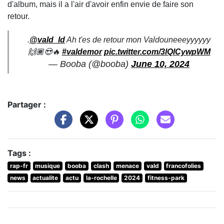
d'album, mais il a l'air d'avoir enfin envie de faire son
retour.
.
@vald_ld
Ah t'es de retour mon Valdouneeeyyyyyy
🙌🏾😍🔥
#valdemor
pic.twitter.com/3lQlCywpWM
— Booba (@booba)
June 10, 2024
Partager :
Tags :
rap-fr
musique
booba
clash
menace
vald
francofolies
news
actualite
actu
la-rochelle
2024
fitness-park