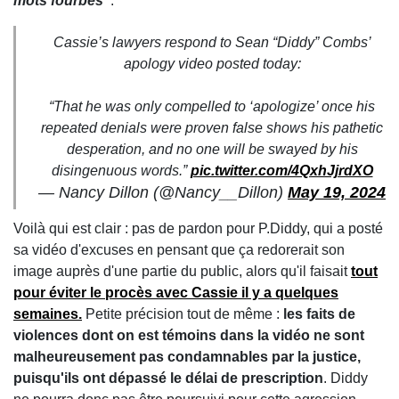
mots fourbes"
.
Cassie’s lawyers respond to Sean “Diddy” Combs’
apology video posted today:
“That he was only compelled to ‘apologize’ once his
repeated denials were proven false shows his pathetic
desperation, and no one will be swayed by his
disingenuous words.”
pic.twitter.com/4QxhJjrdXO
— Nancy Dillon (@Nancy__Dillon)
May 19, 2024
Voilà qui est clair : pas de pardon pour P.Diddy, qui a posté
sa vidéo d'excuses en pensant que ça redorerait son
image auprès d'une partie du public, alors qu'il faisait
tout
pour éviter le procès avec Cassie il y a quelques
semaines.
Petite précision tout de même :
les faits de
violences dont on est témoins dans la vidéo ne sont
malheureusement pas condamnables par la justice,
puisqu'ils ont dépassé le délai de prescription
. Diddy