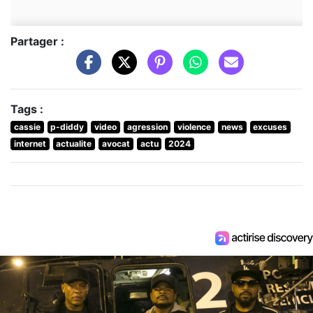
Partager :
Tags :
cassie
p-diddy
video
agression
violence
news
excuses
internet
actualite
avocat
actu
2024