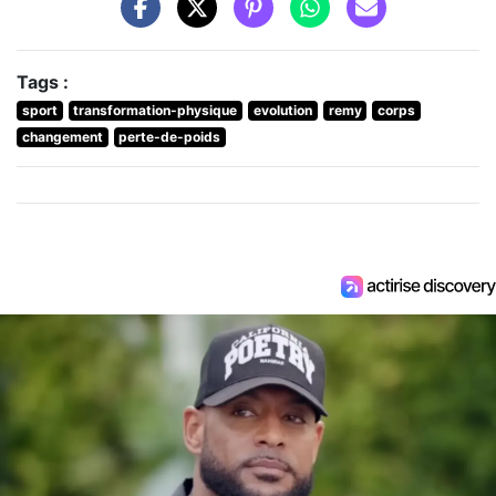
Tags :
sport
transformation-physique
evolution
remy
corps
changement
perte-de-poids