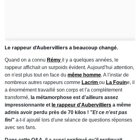
Le rappeur d'Aubervilliers a beaucoup changé.
Quand on a connu
Rémy
il y a quelques années, le
rappeur affichait un surpoids évident. Aujourd'hui attention,
on n'est plus tout en face du
même homme
. A l'instar de
nombreux autres rappeurs comme
Lacrim
ou
La Fouin
e, il
a énormément travaillé son corps et l'a complètement
transformé,
la métamorphose est d'ailleurs assez
impressionnante et
le rappeur d'Aubervilliers
a même
admis avoir perdu près de 70 kilos !
"Et ce n'est pas
fini"
a-t-il ajouté lors d'une séance de questions réponses
avec ses fans.
Dans cette Q&A, il a aussi expliqué qu'il pratiquait