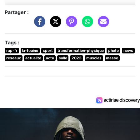
Partager :
Tags :
rap-fr
la-fouine
sport
transformation-physique
photo
news
reseaux
actualite
actu
salle
2023
muscles
masse