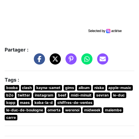
Partager :
Tags :
booba
clash
kayna-samet
gims
album
niska
apple-music
b2o
twitter
instagram
beef
midi-minuit
sevran
le-duc
kopp
maes
koba-la-d
chiffres-de-ventes
le-duc-de-boulogne
omerta
werenoi
midweek
malembe
carre