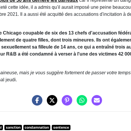
plus de 50 ans derrière les barreaux
car il représente un dange
eté cette idée, il a admis qu'il aurait imposé une peine beaucoup
2021. Il a aussi été acquitté des accusations d'incitation à d
 de Chicago coupable de six des 13 chefs d'accusation fédér
ement de quatre filles, dont trois mineures. Ils ont égaleme
 sexuellement sa filleule de 14 ans, ce qui a entraîné trois 
teur R&B a été condamné à verser à l'une des victimes 42
ineuse, mais je vous suggère fortement de passer votre temps e
al jeudi.
l
sanction
condamnation
sentence