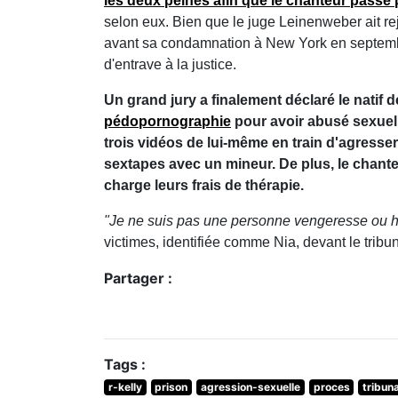
les deux peines afin que le chanteur passe 
selon eux. Bien que le juge Leinenweber ait rej
avant sa condamnation à New York en septembre 
d'entrave à la justice.
Un grand jury a finalement déclaré le natif
pédopornographie
pour avoir abusé sexuell
trois vidéos de lui-même en train d'agresser
sextapes avec un mineur. De plus, le chan
charge leurs frais de thérapie.
"Je ne suis pas une personne vengeresse ou ha
victimes, identifiée comme Nia, devant le tribun
Partager :
Tags :
r-kelly
prison
agression-sexuelle
proces
tribuna