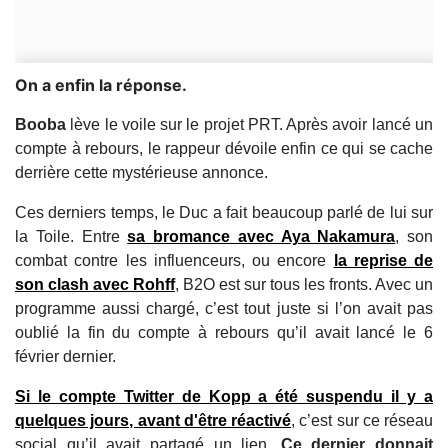
On a enfin la réponse.
Booba
lève le voile sur le projet PRT. Après avoir lancé un
compte à rebours, le rappeur dévoile enfin ce qui se cache
derrière cette mystérieuse annonce.
Ces derniers temps, le Duc a fait beaucoup parlé de lui sur
la Toile. Entre
sa bromance avec Aya Nakamura
, son
combat contre les influenceurs, ou encore
la reprise de
son clash avec Rohff
, B2O est sur tous les fronts. Avec un
programme aussi chargé, c’est tout juste si l’on avait pas
oublié la fin du compte à rebours qu’il avait lancé le 6
février dernier.
Si le compte Twitter de Kopp a été suspendu il y a
quelques jours, avant d'être réactivé
, c’est sur ce réseau
social qu’il avait partagé un lien.
Ce dernier donnait