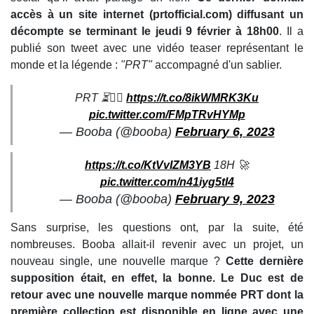
accès à un site internet (prtofficial.com) diffusant un
décompte se terminant le jeudi 9 février à 18h00
. Il a
publié son tweet avec une vidéo teaser représentant le
monde et la légende :
"PRT"
accompagné d'un sablier.
PRT ⏳🏴‍☠️
https://t.co/8ikWMRK3Ku
pic.twitter.com/FMpTRvHYMp
— Booba (@booba)
February 6, 2023
https://t.co/KtVvIZM3YB
18H 🚀
pic.twitter.com/n41iyg5tl4
— Booba (@booba)
February 9, 2023
Sans surprise, les questions ont, par la suite, été
nombreuses. Booba allait-il revenir avec un projet, un
nouveau single, une nouvelle marque ?
Cette dernière
supposition était, en effet, la bonne. Le Duc est de
retour avec une nouvelle marque nommée PRT dont la
première collection est disponible en ligne avec une