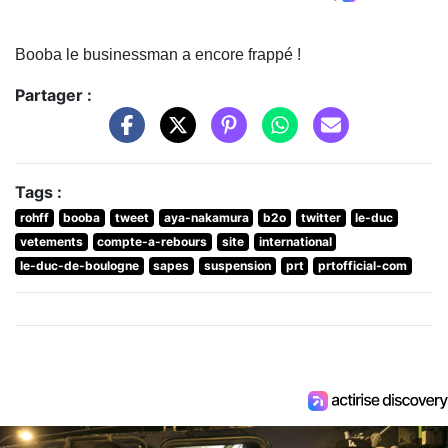
Booba le businessman a encore frappé !
Partager :
Tags :
rohff
booba
tweet
aya-nakamura
b2o
twitter
le-duc
vetements
compte-a-rebours
site
international
le-duc-de-boulogne
sapes
suspension
prt
prtofficial-com