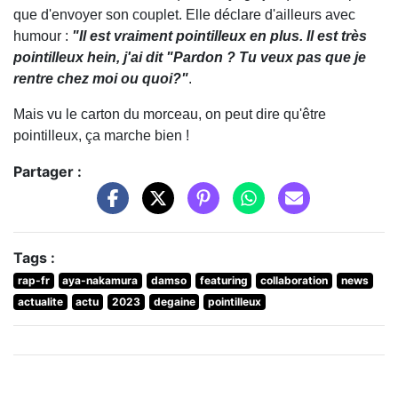
que d'envoyer son couplet. Elle déclare d'ailleurs avec
humour :
"Il est vraiment pointilleux en plus. Il est très
pointilleux hein, j'ai dit "Pardon ? Tu veux pas que je
rentre chez moi ou quoi?"
.
Mais vu le carton du morceau, on peut dire qu'être
pointilleux, ça marche bien !
Partager :
Tags :
rap-fr
aya-nakamura
damso
featuring
collaboration
news
actualite
actu
2023
degaine
pointilleux