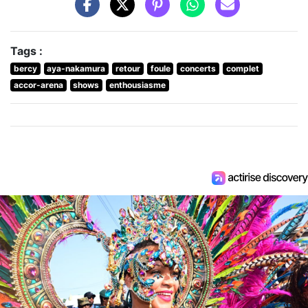
Tags :
bercy
aya-nakamura
retour
foule
concerts
complet
accor-arena
shows
enthousiasme