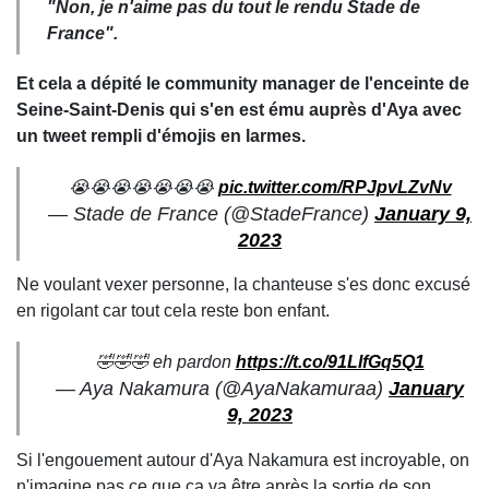
"Non, je n'aime pas du tout le rendu Stade de
France".
Et cela a dépité le community manager de l'enceinte de
Seine-Saint-Denis qui s'en est ému auprès d'Aya avec
un tweet rempli d'émojis en larmes.
😭😭😭😭😭😭😭
pic.twitter.com/RPJpvLZvNv
— Stade de France (@StadeFrance)
January 9,
2023
Ne voulant vexer personne, la chanteuse s'es donc excusé
en rigolant car tout cela reste bon enfant.
🤣🤣🤣 eh pardon
https://t.co/91LIfGq5Q1
— Aya Nakamura (@AyaNakamuraa)
January
9, 2023
Si l'engouement autour d'Aya Nakamura est incroyable, on
n'imagine pas ce que ça va être après la sortie de son