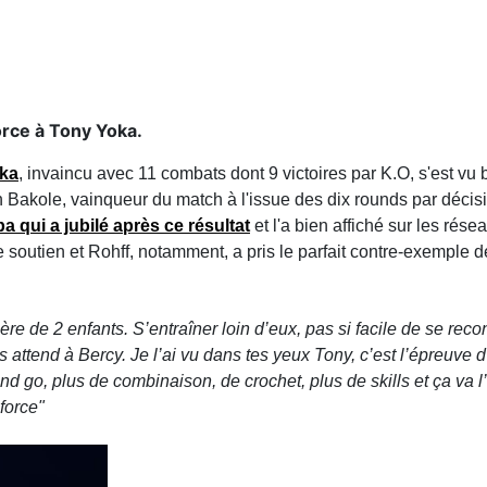
orce à Tony Yoka.
ka
, invaincu avec 11 combats dont 9 victoires par K.O, s'est vu
Bakole, vainqueur du match à l'issue des dix rounds par décisio
a qui a jubilé après ce résultat
et l'a bien affiché sur les ré
outien et Rohff, notamment, a pris le parfait contre-exemple d
re de 2 enfants. S’entraîner loin d’eux, pas si facile de se reco
ttend à Bercy. Je l’ai vu dans tes yeux Tony, c’est l’épreuve 
d go, plus de combinaison, de crochet, plus de skills et ça va l’f
force"