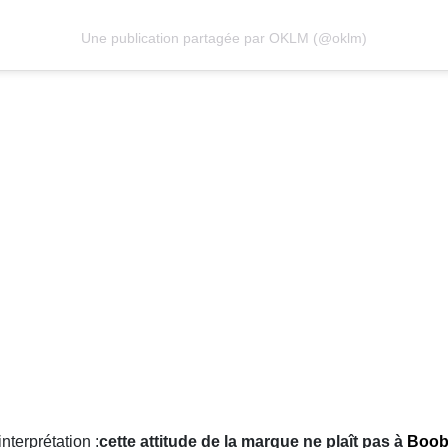
Une publication partagée par OKLM (@oklm)
nterprétation :
cette attitude de la marque ne plaît pas à
Boob