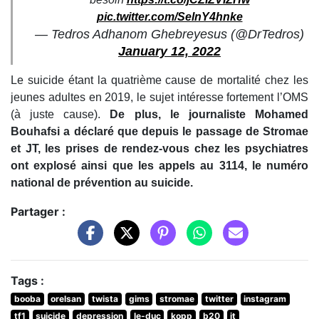
pic.twitter.com/SelnY4hnke
— Tedros Adhanom Ghebreyesus (@DrTedros)
January 12, 2022
Le suicide étant la quatrième cause de mortalité chez les
jeunes adultes en 2019, le sujet intéresse fortement l’OMS
(à juste cause).
De plus, le journaliste Mohamed
Bouhafsi a déclaré que depuis le passage de Stromae
et JT, les prises de rendez-vous chez les psychiatres
ont explosé ainsi que les appels au 3114, le numéro
national de prévention au suicide.
Partager :
Tags :
booba
orelsan
twista
gims
stromae
twitter
instagram
tf1
suicide
depression
le-duc
kopp
b20
jt