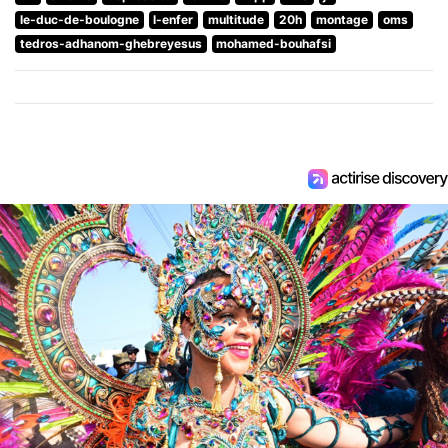
le-duc-de-boulogne
l-enfer
multitude
20h
montage
oms
tedros-adhanom-ghebreyesus
mohamed-bouhafsi