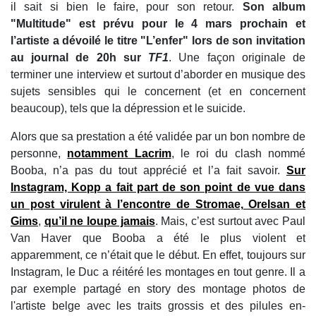
il sait si bien le faire, pour son retour.
Son album
"Multitude" est prévu pour le 4 mars prochain et
l’artiste a dévoilé le titre "L’enfer" lors de son invitation
au journal de 20h sur
TF1
. Une façon originale de
terminer une interview et surtout d’aborder en musique des
sujets sensibles qui le concernent (et en concernent
beaucoup), tels que la dépression et le suicide.
Alors que sa prestation a été validée par un bon nombre de
personne,
notamment Lacrim
, le roi du clash nommé
Booba, n’a pas du tout apprécié et l’a fait savoir.
Sur
Instagram, Kopp a fait part de son point de vue dans
un post virulent à l’encontre de Stromae, Orelsan et
Gims
,
qu’il ne loupe jamais
. Mais, c’est surtout avec Paul
Van Haver que Booba a été le plus violent et
apparemment, ce n’était que le début. En effet, toujours sur
Instagram, le Duc a réitéré les montages en tout genre. Il a
par exemple partagé en story des montage photos de
l'artiste belge avec les traits grossis et des pilules en-