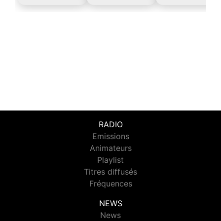
RADIO
Emissions
Animateurs
Playlist
Titres diffusés
Fréquences
NEWS
News