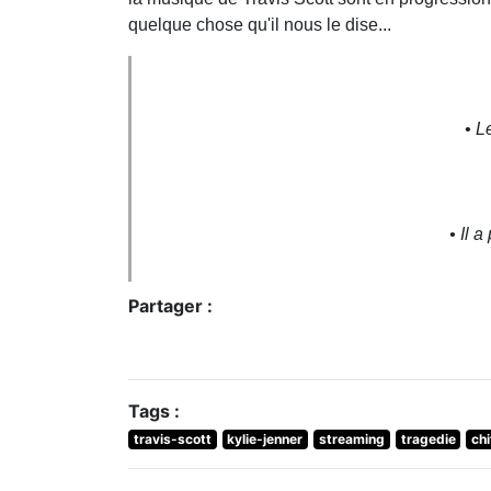
quelque chose qu'il nous le dise...
• L
• Il 
Partager :
Tags :
travis-scott
kylie-jenner
streaming
tragedie
chi