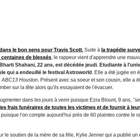
dans le bon sens pour Travis Scott.
Suite à
la tragédie surv
es centaines de blessés
, le rappeur vient d'apprendre une mauv
 Bharti Shahani, 22 ans, est décédée jeudi. Etudiante à l'univ
e qui a endeuillé le festival Astroworld
. Elle a été jugée en 
n
ABC13 Houston
. Présent avec sa soeur et son cousin, elle a é
omber sur la tête alors qu'ils essayaient de l'évacuer.
 augmenter dans les jours à venir puisque Ezra Blount, 9 ans,
"se
es frais funéraires de toutes les victimes et de fournir à l
 puisque l'on compte aujourd'hui près de 60 plaintes contre le ra
 le soutien de la mère de sa fille, Kylie Jenner qui a publié 