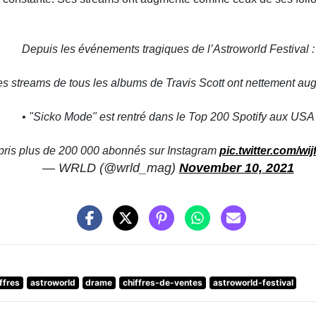
Depuis les événements tragiques de l’Astroworld Festival :
es streams de tous les albums de Travis Scott ont nettement a
• "Sicko Mode" est rentré dans le Top 200 Spotify aux USA
a pris plus de 200 000 abonnés sur Instagram
pic.twitter.com/w
— WRLD (@wrld_mag)
November 10, 2021
ffres
astroworld
drame
chiffres-de-ventes
astroworld-festival