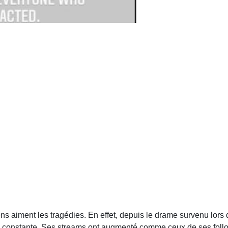
ens aiment les tragédies. En effet, depuis le drame survenu lors d
on constante. Ses streams ont augmenté comme ceux de ses foll