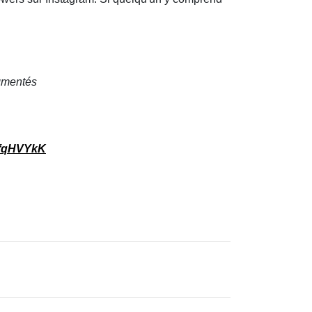
ugmentés
ijfqHVYkK